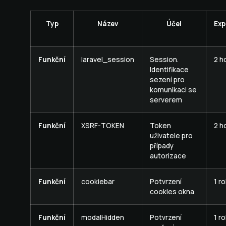
Typ
Název
Účel
Exp
Funkční
laravel_session
Session.
2 h
Identifikace
sezení pro
komunikaci se
serverem
Funkční
XSRF-TOKEN
Token
2 h
uživatele pro
případy
autorizace
Funkční
cookiebar
Potvrzení
1 ro
cookies okna
Funkční
modalHidden
Potvrzení
1 ro