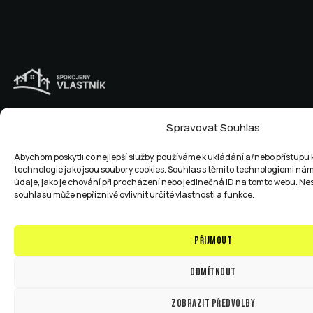
721 619 647
info@spokojenyvlastnik.cz
Spravovat Souhlas
IČO 1: 09596267
IČO 2: 09683216
Abychom poskytli co nejlepší služby, používáme k ukládání a/nebo přístupu 
technologie jako jsou soubory cookies. Souhlas s těmito technologiemi n
Kontakty
Cookies
VOP
GDPR
údaje, jako je chování při procházení nebo jedinečná ID na tomto webu. N
souhlasu může nepříznivě ovlivnit určité vlastnosti a funkce.
Made by Avarita
Přijmout
Odmítnout
Zobrazit předvolby